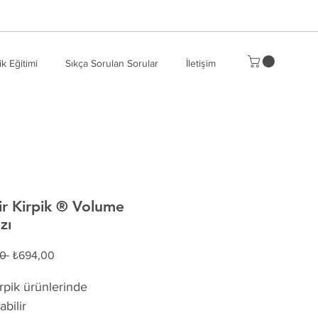
ik Eğitimi
Sıkça Sorulan Sorular
İletişim
r Kirpik ® Volume
zı
Normal
İndirimli
0 
₺694,00
Fiyat
Fiyat
rpik ürünlerinde 
abilir  