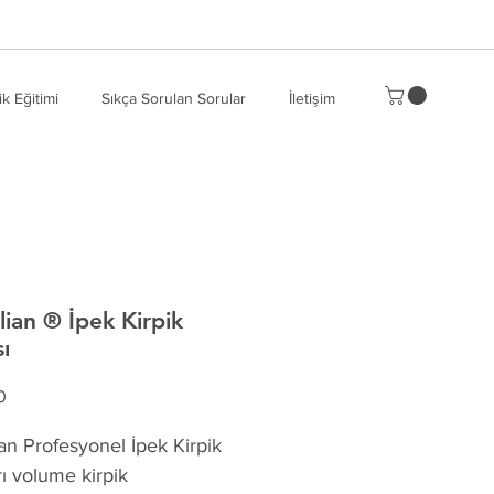
ik Eğitimi
Sıkça Sorulan Sorular
İletişim
lian ® İpek Kirpik
ı
Fiyat
0
an Profesyonel İpek Kirpik 
ı volume kirpik 