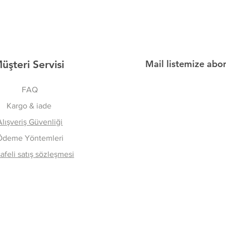
üşteri Servisi
Mail listemize abo
FAQ
Kargo & iade
Alışveriş Güvenliği
Ödeme Yöntemleri
feli satış sözleşmesi