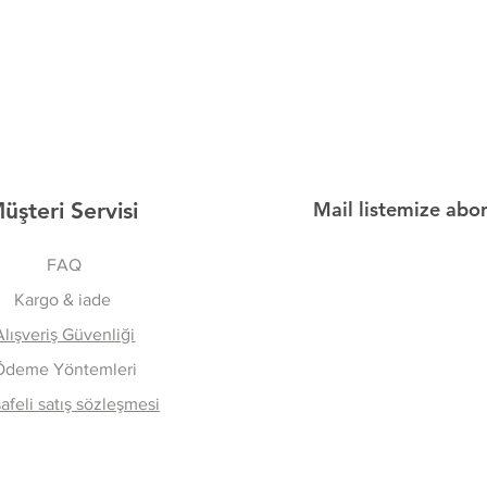
üşteri Servisi
Mail listemize abo
FAQ
Kargo & iade
Alışveriş Güvenliği
Ödeme Yöntemleri
feli satış sözleşmesi