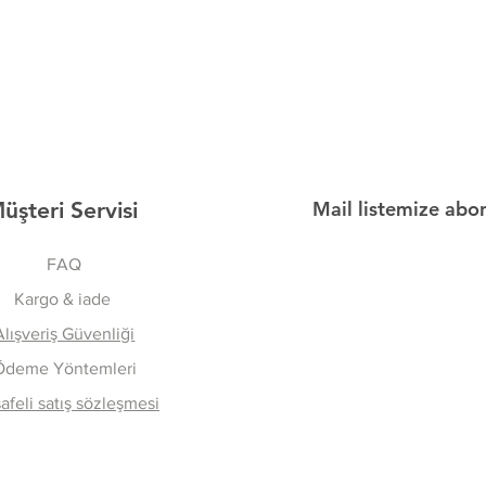
üşteri Servisi
Mail listemize abo
FAQ
Kargo & iade
Alışveriş Güvenliği
Ödeme Yöntemleri
feli satış sözleşmesi