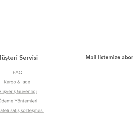
üşteri Servisi
Mail listemize abo
FAQ
Kargo & iade
Alışveriş Güvenliği
Ödeme Yöntemleri
feli satış sözleşmesi